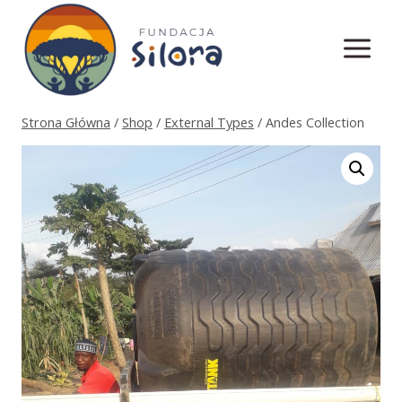
Przejdź
do
treści
Strona Główna
/
Shop
/
External Types
/
Andes Collection