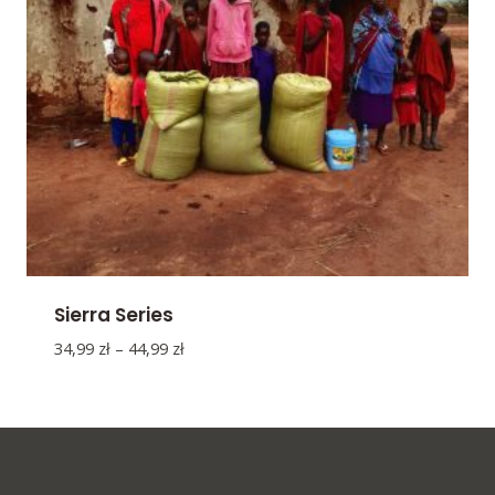
Sierra Series
Zakres
34,99
zł
–
44,99
zł
cen:
od
34,99 zł
do
44,99 zł