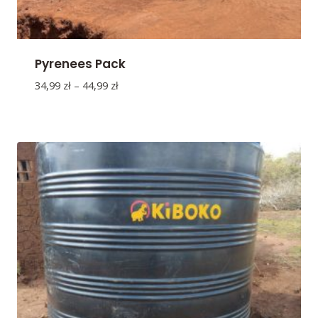
Pyrenees Pack
Zakres
34,99
zł
–
44,99
zł
cen:
od
34,99 zł
do
44,99 zł