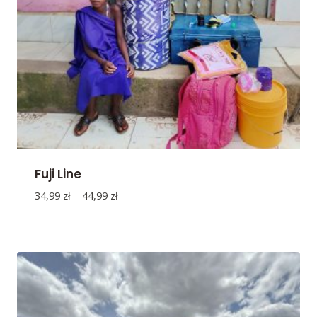
Fuji Line
Zakres
34,99
zł
–
44,99
zł
cen:
od
34,99 zł
do
44,99 zł